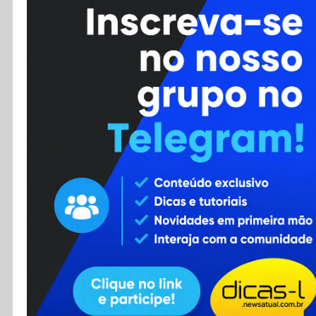
Cursos
Enviar Dica
F.A.Q
Cadastro
Contato
RSS