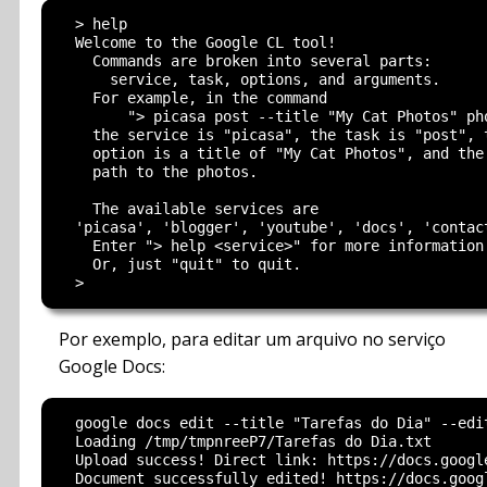
  > help

  Welcome to the Google CL tool!

    Commands are broken into several parts: 

      service, task, options, and arguments.

    For example, in the command

        "> picasa post --title "My Cat Photos" pho
    the service is "picasa", the task is "post", t
    option is a title of "My Cat Photos", and the 
    path to the photos.

    The available services are 

  'picasa', 'blogger', 'youtube', 'docs', 'contact
    Enter "> help <service>" for more information 
    Or, just "quit" to quit.

Por exemplo, para editar um arquivo no serviço
Google Docs:
  google docs edit --title "Tarefas do Dia" --edit
  Loading /tmp/tmpnreeP7/Tarefas do Dia.txt

  Upload success! Direct link: https://docs.googl