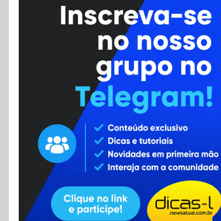
Cursos
Enviar Dica
F.A.Q
Cadastro
Contato
RSS