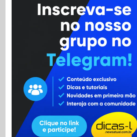
Cursos
Enviar Dica
F.A.Q
Cadastro
Contato
RSS