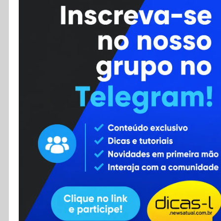
Cursos
Enviar Dica
F.A.Q
Cadastro
Contato
RSS