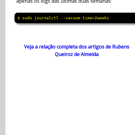
apenas os logs das últimas duas semanas:
$ sudo journalctl --vacuum-time=2weeks
Veja a relação completa dos artigos de Rubens
Queiroz de Almeida