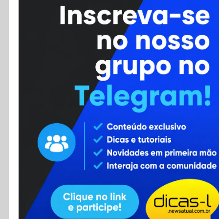
Cursos
Enviar Dica
F.A.Q
Cadastro
Contato
RSS