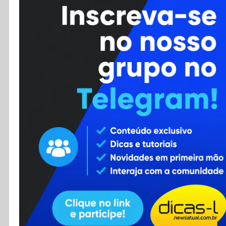
Cursos
Enviar Dica
F.A.Q
Cadastro
Contato
RSS