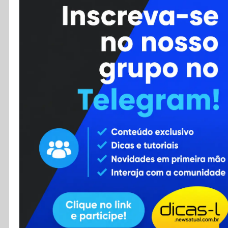
Cursos
Enviar Dica
F.A.Q
Cadastro
Contato
RSS