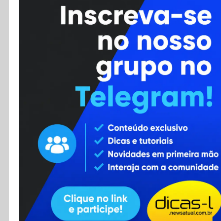
Cursos
Enviar Dica
F.A.Q
Cadastro
Contato
RSS