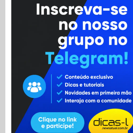
Cursos
Enviar Dica
F.A.Q
Cadastro
Contato
RSS