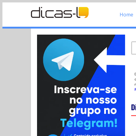
Home
d
P
D