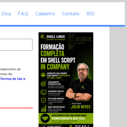
r Dica
F.A.Q
Cadastro
Contato
RSS
 tratamento de
 envio de
s
Termos de Uso e