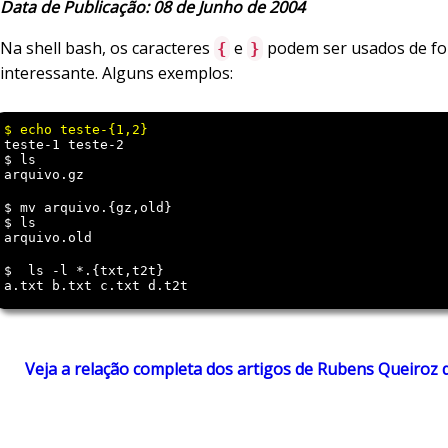
Data de Publicação: 08 de Junho de 2004
Na shell bash, os caracteres
e
podem ser usados de f
{
}
interessante. Alguns exemplos:
teste-1 teste-2

arquivo.gz
$ mv arquivo.{gz,old}

arquivo.old
a.txt b.txt c.txt d.t2t
Veja a relação completa dos artigos de Rubens Queiroz 