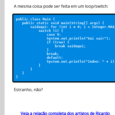
A mesma coisa pode ser feita em um loop/switch:
public class Main {

   public static void main(String[] args) {

       saidaqui: for (int i = 0; i < Integer.MAX_
           switch (i) {

               case 9:

               System.out.println("Vai sair");

               if (true) {

                   break saidaqui;

               }

               break;

               default:

               System.out.println("Index: " + i);
           }

       }

   }

Estranho, não?
Veja a relação completa dos artigos de Ricardo