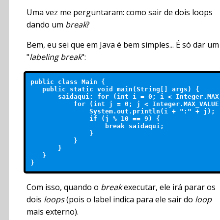
Uma vez me perguntaram: como sair de dois loops
dando um
break
?
Bem, eu sei que em Java é bem simples... É só dar um
"
labeling break
":
public class Main {

   public static void main(String[] args) {

       saidaqui: for (int i = 0; i < Integer.MAX_
           for (int j = 0; j < Integer.MAX_VALUE;
               System.out.println(i + ":" + j);

               if (j % 10 == 9) {                
                   break saidaqui;

               }

           }

       }

   }

Com isso, quando o
break
executar, ele irá parar os
dois
loops
(pois o label indica para ele sair do
loop
mais externo).