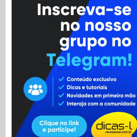
Cursos
Enviar Dica
F.A.Q
Cadastro
Contato
RSS