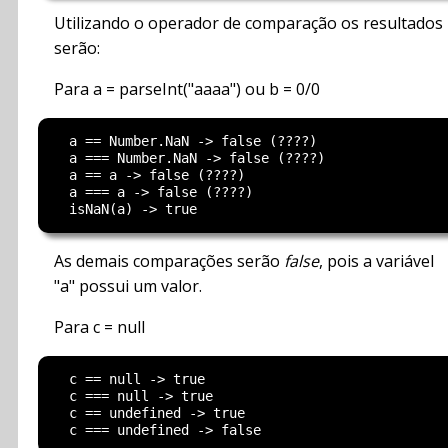
Utilizando o operador de comparação os resultados
serão:
Para a = parseInt("aaaa") ou b = 0/0
  a == Number.NaN -> false (????) 

  a === Number.NaN -> false (????) 

  a == a -> false (????) 

  a === a -> false (????) 

As demais comparações serão
false
, pois a variável
"a" possui um valor.
Para c = null
  c == null -> true 

  c === null -> true 

  c == undefined -> true 
