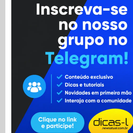
Cursos
Enviar Dica
F.A.Q
Cadastro
Contato
RSS