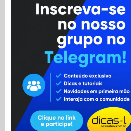
Cursos
Enviar Dica
F.A.Q
Cadastro
Contato
RSS