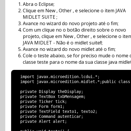
Abra o Eclipse;
Clique em New , Other , e selecione o item JAVA
MIDLET SUITE ;
Avance no wizard do novo projeto até o fim;
Com um clique no o botão direito sobre o novo
projeto, clique em New , Other , e selecione o ite
JAVA MIDLET - Não é o midlet suite!!;
Avance no wizard do novo midlet até o fim;
Cole o teste abaixo, se for preciso mude o nome 
classe teste para o nome da sua classe java midlet
  import javax.microedition.lcdui.*;

  import javax.microedition.midlet.*;public class
  private Display theDisplay;

  private TextBox txbMensagem;

  private Ticker tick;

  private Form form1;

  private TextField texto1, texto2;

  private Command autenticar;

  private Alert alert;
