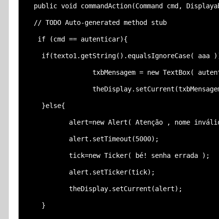
  public void commandAction(Command cmd, Displayab
  // TODO Auto-generated method stub

   if (cmd == autenticar){

    if(texto1.getString().equalsIgnoreCase( aaa ))
                 txbMensagem = new TextBox( autent
                 theDisplay.setCurrent(txbMensagem
    }else{

           alert=new Alert( Atenção , nome inválid
           alert.setTimeout(5000);

           tick=new Ticker( bé! senha errada );

           alert.setTicker(tick);

           theDisplay.setCurrent(alert);

    }
