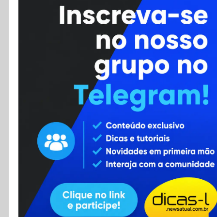
Cursos
Enviar Dica
F.A.Q
Cadastro
Contato
RSS