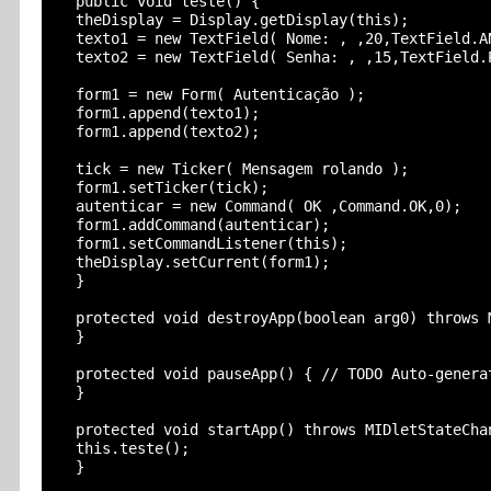
  public void teste() {

  theDisplay = Display.getDisplay(this);

  texto1 = new TextField( Nome: , ,20,TextField.AN
  texto2 = new TextField( Senha: , ,15,TextField.P
  form1 = new Form( Autenticação );

  form1.append(texto1);

  form1.append(texto2);

  tick = new Ticker( Mensagem rolando );

  form1.setTicker(tick);

  autenticar = new Command( OK ,Command.OK,0);

  form1.addCommand(autenticar);

  form1.setCommandListener(this);

  theDisplay.setCurrent(form1);

  }

  protected void destroyApp(boolean arg0) throws 
  }

  protected void pauseApp() { // TODO Auto-generat
  }

  protected void startApp() throws MIDletStateChan
  this.teste();

  }
