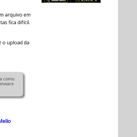
um arquivo em
fica difícil.
z o upload da
Vmware 
Mello