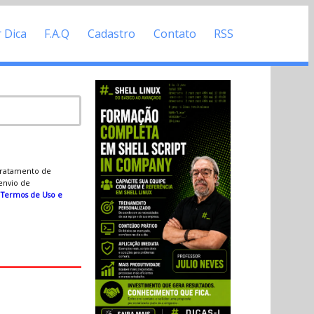
r Dica
F.A.Q
Cadastro
Contato
RSS
 tratamento de
 envio de
s
Termos de Uso e