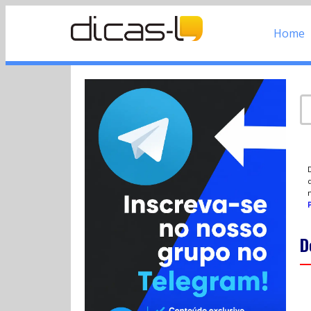
Home
d
P
D