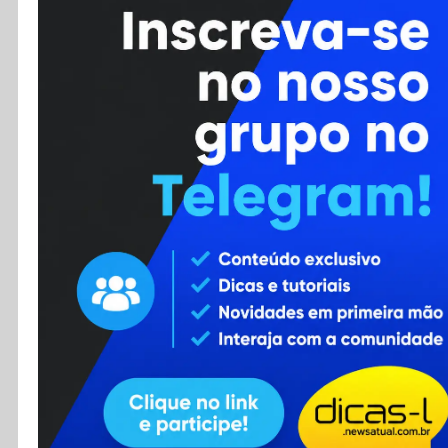
Cursos
Enviar Dica
F.A.Q
Cadastro
Contato
RSS