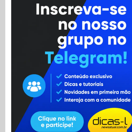
Cursos
Enviar Dica
F.A.Q
Cadastro
Contato
RSS