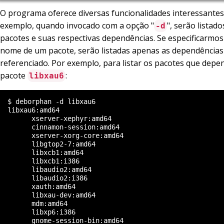
O programa oferece diversas funcionalidades interessantes
exemplo, quando invocado com a opção "
", serão listad
-d
pacotes e suas respectivas dependências. Se especificarmo
nome de um pacote, serão listadas apenas as dependências
referenciado. Por exemplo, para listar os pacotes que dep
pacote
:
libxau6
  $ deborphan -d libxau6

  libxau6:amd64

        xserver-xephyr:amd64

        cinnamon-session:amd64

        xserver-xorg-core:amd64

        libgtop2-7:amd64

        libxcb1:amd64

        libxcb1:i386

        libaudio2:amd64

        libaudio2:i386

        xauth:amd64

        libxau-dev:amd64

        mdm:amd64

        libxp6:i386
