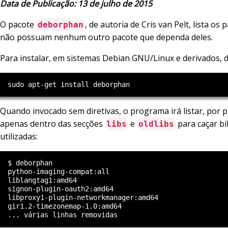
Data de Publicação: 13 de julho de 2015
O pacote
, de autoria de Cris van Pelt, lista os
deborphan
não possuam nenhum outro pacote que dependa deles.
Para instalar, em sistemas Debian GNU/Linux e derivados, di
Quando invocado sem diretivas, o programa irá listar, por 
apenas dentro das secções
e
para caçar bi
libs
oldlibs
utilizadas:
  $ deborphan

  python-imaging-compat:all

  liblangtag1:amd64

  signon-plugin-oauth2:amd64

  libproxy1-plugin-networkmanager:amd64

  gir1.2-timezonemap-1.0:amd64
