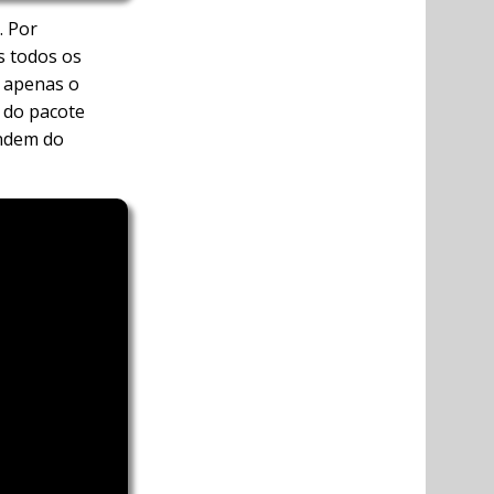
. Por
os todos os
s apenas o
 do pacote
endem do