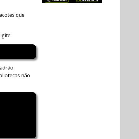
 pacotes que
gite:
padrão,
bliotecas não