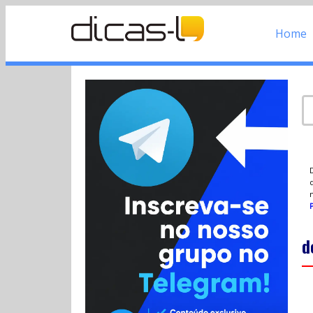
Home
d
P
d