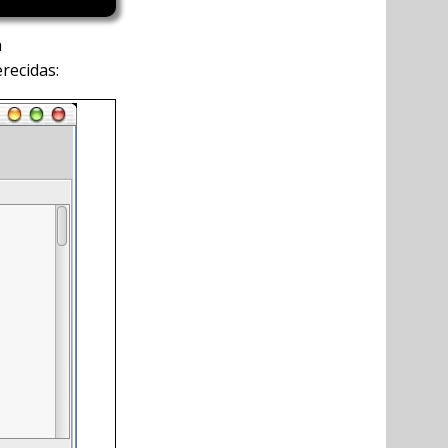
a
recidas: