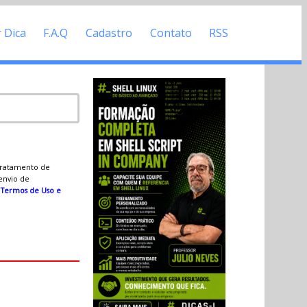
r Dica
F.A.Q
Cadastro
Contato
RSS
 tratamento de
 envio de
s
Termos de Uso e