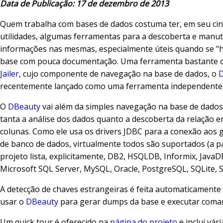
Data de Publicação: 17 de dezembro de 2013
Quem trabalha com bases de dados costuma ter, em seu cin
utilidades, algumas ferramentas para a descoberta e manu
informações nas mesmas, especialmente úteis quando se "
base com pouca documentação. Uma ferramenta bastante c
Jailer
, cujo componente de navegação na base de dados, o
recentemente lançado como uma ferramenta independente
O
DBeauty
vai além da simples navegação na base de dados
tanta a análise dos dados quanto a descoberta da relação e
colunas. Como ele usa os drivers JDBC para a conexão aos 
de banco de dados, virtualmente todos são suportados (a p
projeto lista, explicitamente, DB2, HSQLDB, Informix, Java
Microsoft SQL Server, MySQL, Oracle, PostgreSQL, SQLite, S
A detecção de chaves estrangeiras é feita automaticamente 
usar o
DBeauty
para gerar dumps da base e executar coma
Um quick tour é oferecido na
página do projeto
e inclui vár