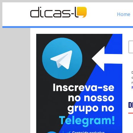
Home
d
P
D