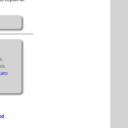
, 
além de atuar como coach de equipes ágeis. 
tato
od