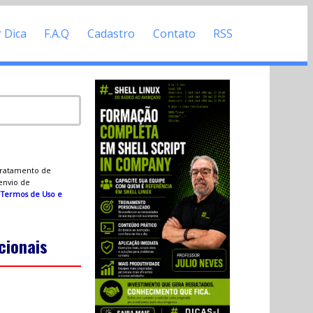
r Dica
F.A.Q
Cadastro
Contato
RSS
 tratamento de
 envio de
s
Termos de Uso e
cionais