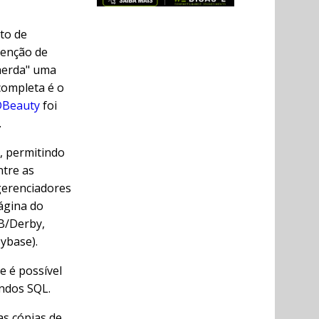
to de
tenção de
herda" uma
ompleta é o
DBeauty
foi
.
, permitindo
ntre as
gerenciadores
ágina do
DB/Derby,
ybase).
e é possível
ndos SQL.
ias cópias de