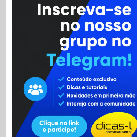
Cursos
Enviar Dica
F.A.Q
Cadastro
Contato
RSS