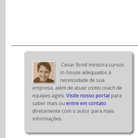
 Cesar Brod ministra cursos 
in-house adequados à 
necessidade de sua 
empresa, além de atuar como coach de 
equipes ágeis. 
Visite nosso portal
 para 
saber mais ou 
entre em contato
diretamente com o autor para mais 
informações.