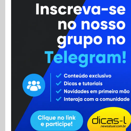
Cursos
Enviar Dica
F.A.Q
Cadastro
Contato
RSS