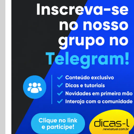
Cursos
Enviar Dica
F.A.Q
Cadastro
Contato
RSS