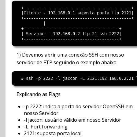
  +--------------------------------------------+

  |Cliente - 192.168.0.1 suposta porta ftp 2121|

  +--------------------------------------------+

           |

  +---------------------------------------+

  | Servidor - 192.168.0.2 ftp 21 ssh 2222|

1) Devemos abrir uma conexão SSH com nosso
servidor de FTP seguindo o exemplo abaixo:
Explicando as Flags:
-p 2222: indica a porta do servidor OpenSSH em
nosso Servidor
-l jaccon: usuário válido em nosso Servidor
-L: Port forwarding
2121: suposta porta local