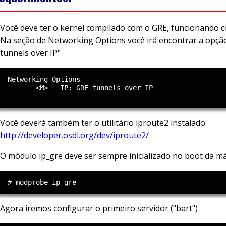
Você deve ter o kernel compilado com o GRE, funcionando 
Na seção de Networking Options você irá encontrar a opção
tunnels over IP"
  Networking Options

         <M>   IP: GRE tunnels over IP

Você deverá também ter o utilitário iproute2 instalado:
http://developer.osdl.org/dev/iproute2/
O módulo ip_gre deve ser sempre inicializado no boot da m
Agora iremos configurar o primeiro servidor ("bart")