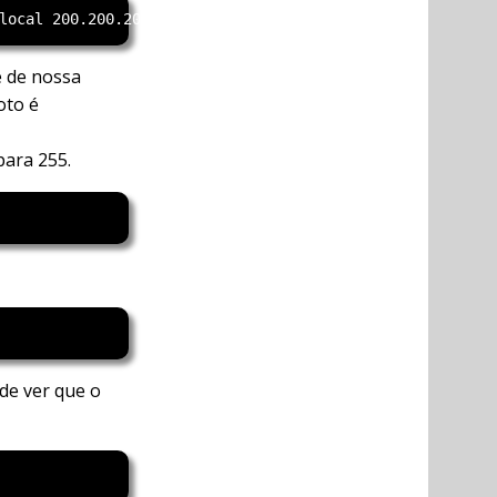
e de nossa
oto é
para 255.
de ver que o