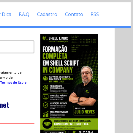
r Dica
F.A.Q
Cadastro
Contato
RSS
 tratamento de
 envio de
s
Termos de Uso e
rnet