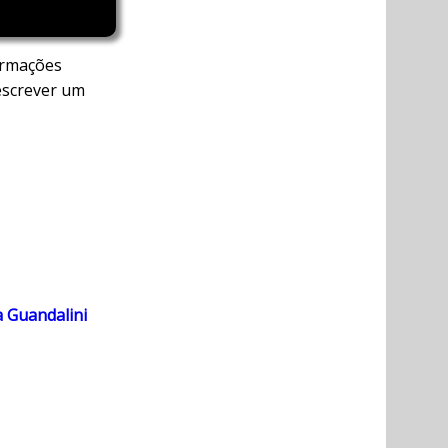
ormações
escrever um
a Guandalini