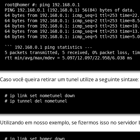
  root@homer #: ping 192.168.0.1

  PING 192.168.0.1 (192.168.0.1) 56(84) bytes of data.

  64 bytes from 192.168.0.1: icmp_seq=1 ttl=253 time=22.9
  64 bytes from 192.168.0.1: icmp_seq=2 ttl=253 time=8.50
  64 bytes from 192.168.0.1: icmp_seq=3 ttl=253 time=10.8
  64 bytes from 192.168.0.1: icmp_seq=4 ttl=253 time=13.0
  64 bytes from 192.168.0.1: icmp_seq=5 ttl=253 time=5.09
  ``` 192.168.0.1 ping statistics ---

  5 packets transmitted, 5 received, 0% packet loss, time
  rtt min/avg/max/mdev = 5.097/12.097/22.958/6.038 ms

Caso você queira retirar um tunel utilize a seguinte sintaxe:
  # ip link set nometunel down

  # ip tunnel del nometunel

Utilizando em nosso exemplo, se fizermos isso no servidor 
  # ip link set homer down
