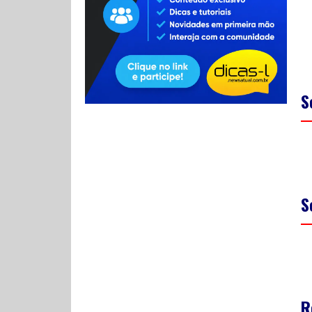
S
S
R