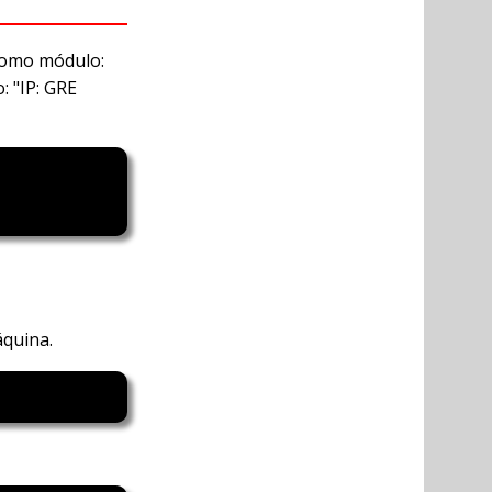
como módulo:
: "IP: GRE
áquina.