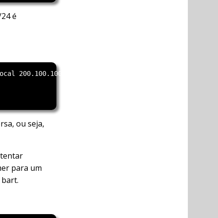
/24 é
ocal 200.100.100.100 ttl 255

sa, ou seja,
 tentar
mer para um
 bart.