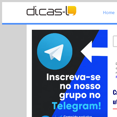
Home
d
P
C
u