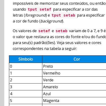
impossíveis de memorizar seus conteúdos, ou então
usando
para especificar a cor das
tput setaf
letras (
foreground
) e
para especificar
tput setab
a cor de fundo (
background
).
Os valores de
e
variam de 0 a 7, e 9 é
setaf
setab
o valor que restaura as cores do fonte e/ou do fund
para seu(s) padrão(ões). Veja seus valores e cores
correspondentes na tabela a seguir:
Símbolo
Cor
0
Preto
1
Vermelho
2
Verde
3
Amarelo
4
Azul
5
Magenta