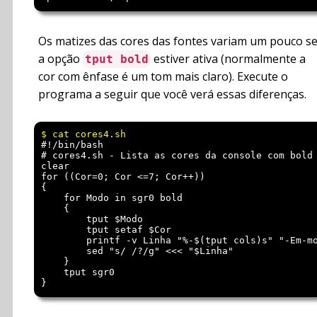
Os matizes das cores das fontes variam um pouco s
a opção
estiver ativa (normalmente a
tput bold
cor com ênfase é um tom mais claro). Execute o
programa a seguir que você verá essas diferenças.
#!/bin/bash

# cores4.sh - Lista as cores da console com bold

clear

for ((Cor=0; Cor <=7; Cor++))

{

    for Modo in sgr0 bold

    {

        tput $Modo

        tput setaf $Cor

        printf -v Linha "%-$(tput cols)s" "-Em-mo
        sed "s/ /?/g" <<< "$Linha"

    }

    tput sgr0

}