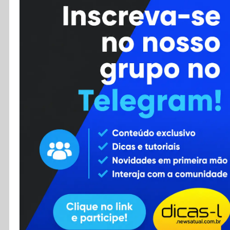
Cursos
Enviar Dica
F.A.Q
Cadastro
Contato
RSS