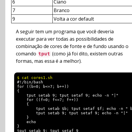
6
Ciano
7
Branco
9
Volta a cor default
A seguir tem um programa que você deveria
executar para ver todas as possibilidades de
combinação de cores de fonte e de fundo usando o
comando
(como já foi dito, existem outras
tput
formas, mas essa é a melhor).
#!/bin/bash

for ((b=0; b<=7; b++))

{

    tput setab 9; tput setaf 9; echo -n "|"

    for ((f=0; f<=7; f++))

    {

        tput setab $b; tput setaf $f; echo -n " b
        tput setab 9; tput setaf 9; echo -n "|"

    }

    echo

}
