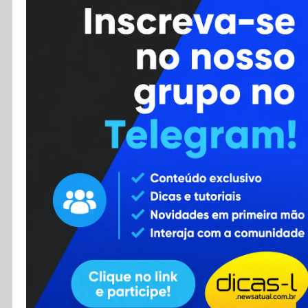
Cursos
Enviar Dica
F.A.Q
Cadastro
Contato
RSS