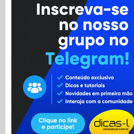
Cursos
Enviar Dica
F.A.Q
Cadastro
Contato
RSS