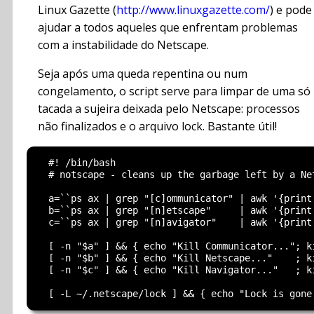
Linux Gazette (
http://www.linuxgazette.com/
) e pode
ajudar a todos aqueles que enfrentam problemas
com a instabilidade do Netscape.
Seja após uma queda repentina ou num
congelamento, o script serve para limpar de uma só
tacada a sujeira deixada pelo Netscape: processos
não finalizados e o arquivo lock. Bastante útil!
  #! /bin/bash

  # notscape - cleans up the garbage left by a Net
  a=``ps ax | grep "[c]ommunicator" | awk '{print 
  b=``ps ax | grep "[n]etscape"     | awk '{print 
  c=``ps ax | grep "[n]avigator"    | awk '{print 
  [ -n "$a" ] && { echo "Kill Communicator..."; ki
  [ -n "$b" ] && { echo "Kill Netscape..."    ; ki
  [ -n "$c" ] && { echo "Kill Navigator..."   ; ki