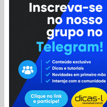
Cursos
Enviar Dica
F.A.Q
Cadastro
Contato
RSS