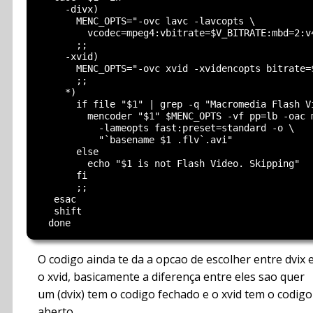
     -divx)

       MENC_OPTS="-ovc lavc -lavcopts \

         vcodec=mpeg4:vbitrate=$V_BITRATE:mbd=2:v4
       ;;

     -xvid)

       MENC_OPTS="-ovc xvid -xvidencopts bitrate=$
       ;;

     *)

       if file "$1" | grep -q "Macromedia Flash Vi
         mencoder "$1" $MENC_OPTS -vf pp=lb -oac m
           -lameopts fast:preset=standard -o \

           "`basename $1 .flv`.avi"

       else

         echo "$1 is not Flash Video. Skipping"

       fi

       ;;

   esac

   shift

O codigo ainda te da a opcao de escolher entre dvix 
o xvid, basicamente a diferença entre eles sao quer
um (dvix) tem o codigo fechado e o xvid tem o codigo
aberto