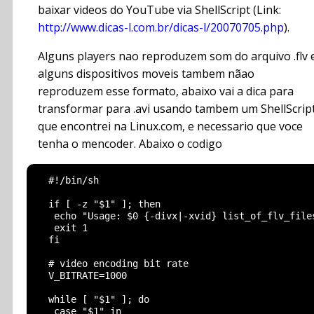
baixar videos do YouTube via ShellScript (Link:
http://www.dicas-l.com.br/dicas-l/20070705.php
).
Alguns players nao reproduzem som do arquivo .flv 
alguns dispositivos moveis tambem nãao
reproduzem esse formato, abaixo vai a dica para
transformar para .avi usando tambem um ShellScrip
que encontrei na Linux.com, e necessario que voce
tenha o mencoder. Abaixo o codigo
  #!/bin/sh

  if [ -z "$1" ]; then

   echo "Usage: $0 {-divx|-xvid} list_of_flv_files
   exit 1

  fi

  # video encoding bit rate

  V_BITRATE=1000

  while [ "$1" ]; do

   case "$1" in
