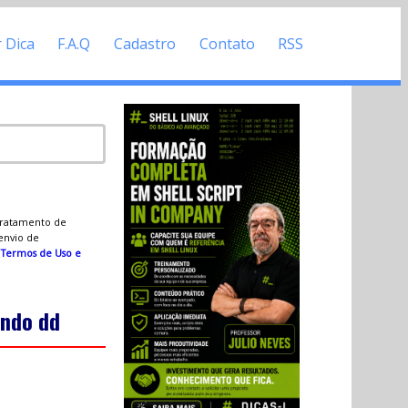
r Dica
F.A.Q
Cadastro
Contato
RSS
 tratamento de
 envio de
s
Termos de Uso e
ando dd