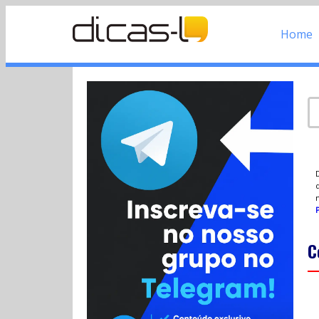
Home
d
P
C