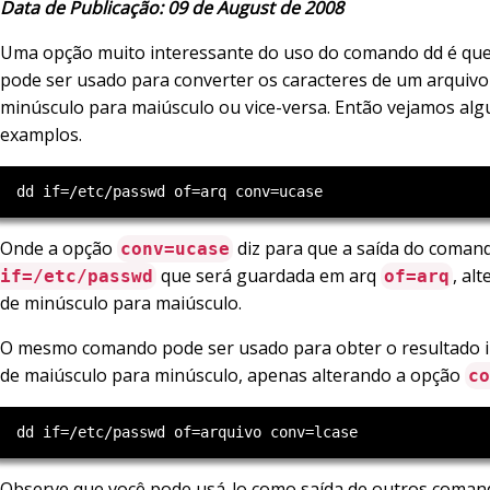
Data de Publicação: 09 de August de 2008
Uma opção muito interessante do uso do comando dd é q
pode ser usado para converter os caracteres de um arquivo
minúsculo para maiúsculo ou vice-versa. Então vejamos alg
examplos.
Onde a opção
diz para que a saída do coma
conv=ucase
que será guardada em arq
, alt
if=/etc/passwd
of=arq
de minúsculo para maiúsculo.
O mesmo comando pode ser usado para obter o resultado i
de maiúsculo para minúsculo, apenas alterando a opção
co
Observe que você pode usá-lo como saída de outros coman