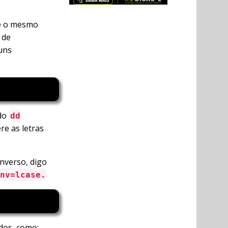
ue o mesmo
 de
uns
ndo
dd
ere as letras
nverso, digo
nv=lcase.
dos, como: