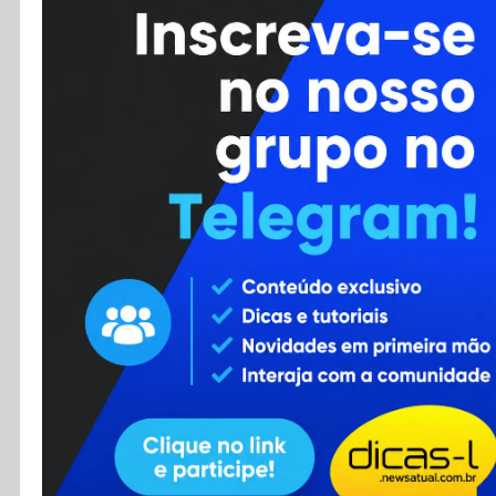
Cursos
Enviar Dica
F.A.Q
Cadastro
Contato
RSS