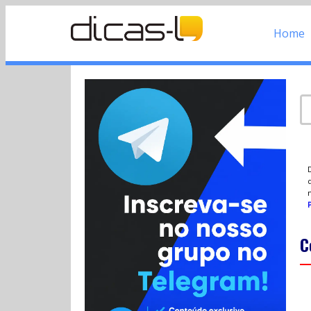
Home
d
P
C