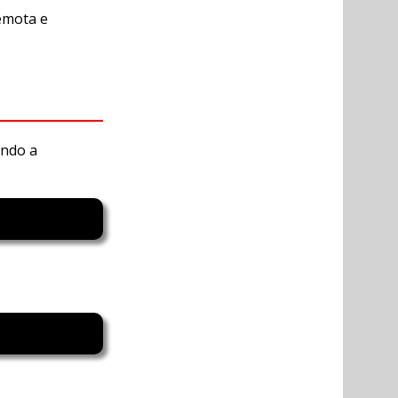
remota e
ando a