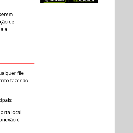
 serem
ação de
da a
alquer file
crito fazendo
ipais:
orta local
conexão é