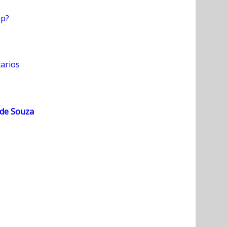
hp?
arios
 de Souza