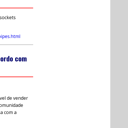
sockets
ipes.html
acordo com
vel de vender
 comunidade
ia com a