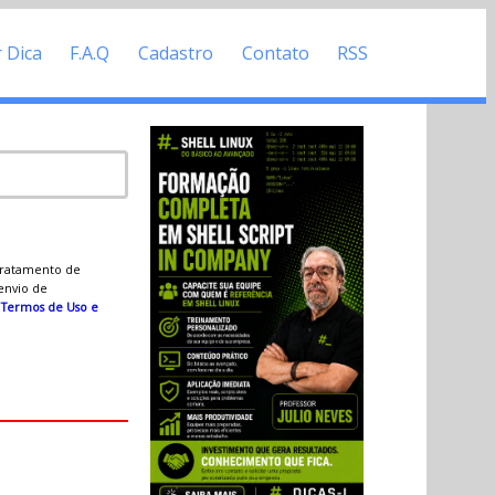
r Dica
F.A.Q
Cadastro
Contato
RSS
 tratamento de
 envio de
s
Termos de Uso e