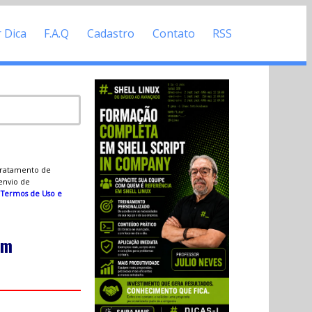
r Dica
F.A.Q
Cadastro
Contato
RSS
 tratamento de
 envio de
s
Termos de Uso e
om