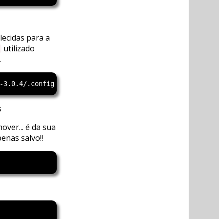
ecidas para a
utilizado
.
s
over... é da sua
enas salvo!!