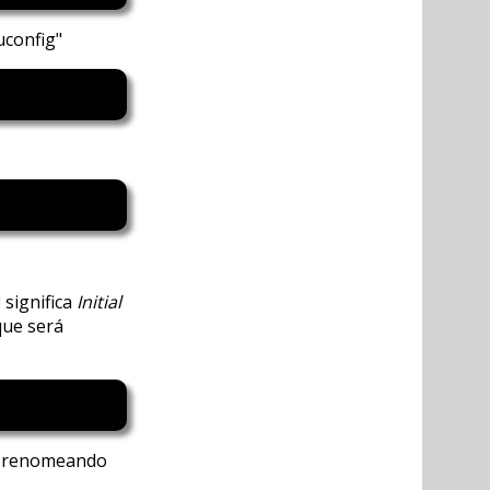
config"
significa
Initial
que será
t, renomeando