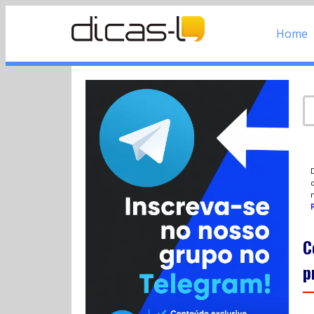
Home
d
P
C
p