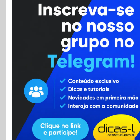
Cursos
Enviar Dica
F.A.Q
Cadastro
Contato
RSS