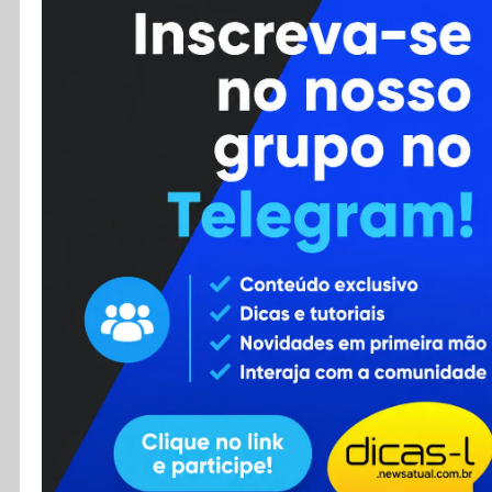
Cursos
Enviar Dica
F.A.Q
Cadastro
Contato
RSS