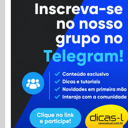
Cursos
Enviar Dica
F.A.Q
Cadastro
Contato
RSS