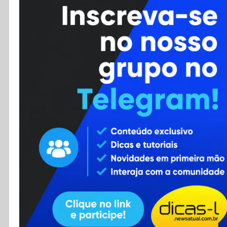
Cursos
Enviar Dica
F.A.Q
Cadastro
Contato
RSS