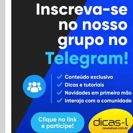
Cursos
Enviar Dica
F.A.Q
Cadastro
Contato
RSS