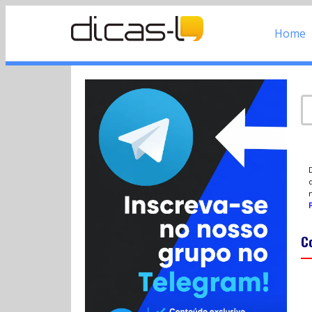
Home
d
P
C