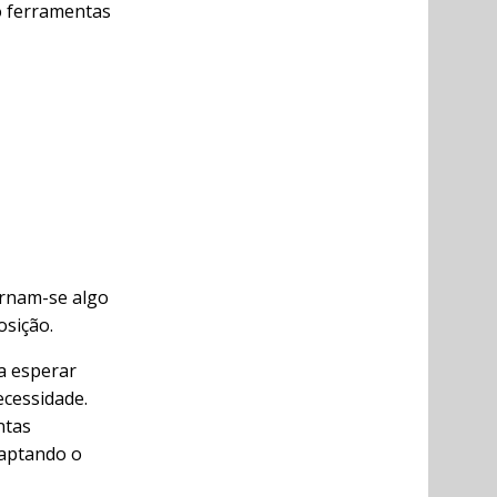
o ferramentas
ornam-se algo
osição.
sa esperar
ecessidade.
ntas
daptando o