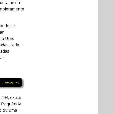
 detalhe da
ompletamente
mando se
ar
 o Unix
adas, cada
nadas
as.
 | uniq -c | sort -nr
 404, extrai
 frequência.
co ou uma