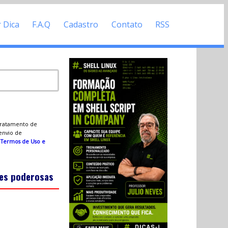
r Dica
F.A.Q
Cadastro
Contato
RSS
 tratamento de
 envio de
s
Termos de Uso e
es poderosas