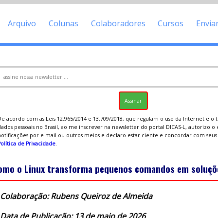
Arquivo
Colunas
Colaboradores
Cursos
Envia
De acordo com as Leis 12.965/2014 e 13.709/2018, que regulam o uso da Internet e o
ados pessoais no Brasil, ao me inscrever na newsletter do portal DICAS-L, autorizo o
notificações por e-mail ou outros meios e declaro estar ciente e concordar com seu
olítica de Privacidade
.
omo o Linux transforma pequenos comandos em soluçõ
Colaboração: Rubens Queiroz de Almeida
Data de Publicação: 13 de maio de 2026