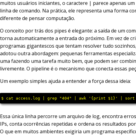
muitos usuários iniciantes, o caractere | parece apenas um
linha de comando. Na prática, ele representa uma forma c
diferente de pensar computação.
O conceito por trás dos pipes é elegante: a saída de um co
torna automaticamente a entrada do próximo. Em vez de cri
programas gigantescos que tentam resolver tudo sozinhos,
adotou outra abordagem: pequenas ferramentas especializ
uma fazendo uma tarefa muito bem, que podem ser combi
livremente. O pipeline é o mecanismo que conecta essas peç
Um exemplo simples ajuda a entender a força dessa ideia:
$ cat access.log | grep "404" | awk '{print $1}' | sort
Essa única linha percorre um arquivo de log, encontra erros
IPs, conta ocorrências repetidas e ordena os resultados por
O que em muitos ambientes exigiria um programa específi