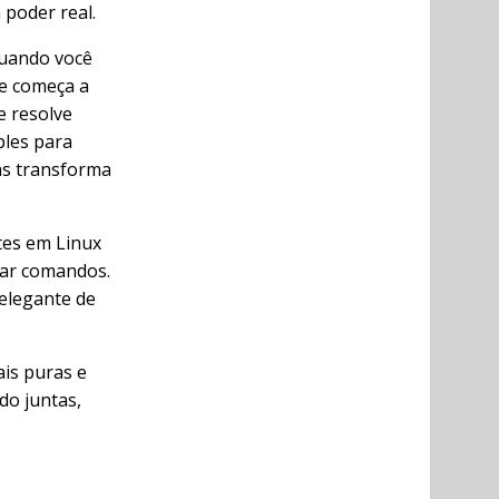
 poder real.
Quando você
 e começa a
e resolve
ples para
as transforma
tes em Linux
orar comandos.
 elegante de
ais puras e
do juntas,