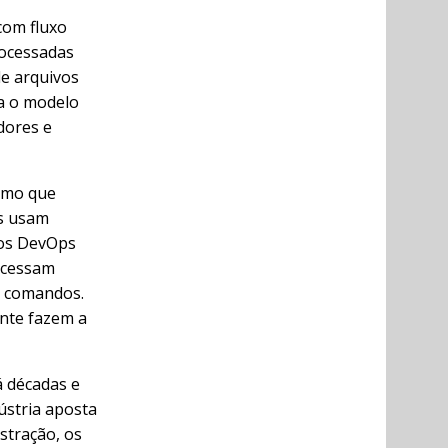
com fluxo
rocessadas
e arquivos
na o modelo
dores e
esmo que
as usam
ros DevOps
ocessam
e comandos.
ente fazem a
á décadas e
ústria aposta
stração, os