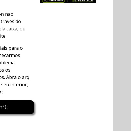
ion nao
atraves do
la caixa, ou
te.
iais para o
omecarmos
roblema
os os
os. Abra o arq
seu interior,
 :