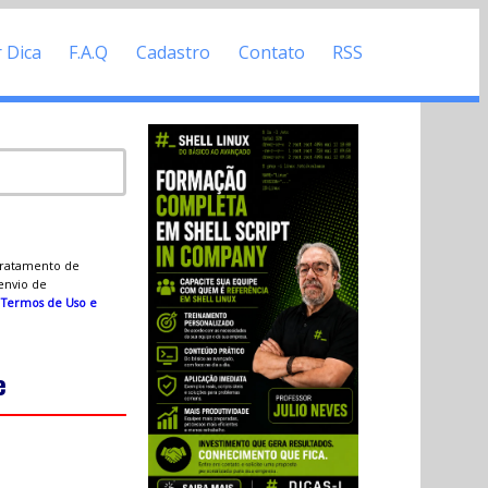
r Dica
F.A.Q
Cadastro
Contato
RSS
 tratamento de
 envio de
s
Termos de Uso e
e