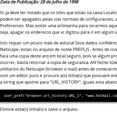
Data de Publicação: 28 de Julho de 1998
Vc ja deve ter notado que os sites que estao na caixa Locat
podem ser apagados pelas vias normais de configuracoes, 
Preferences. Mas existe uma artimanha para zerarmos aque
seja, apagar os enderecos que vc digitou para ir em algum si
Isto requer um pouco mais de astucia! Seus dados confidenc
Netscape, estao no arquivo de nome PREFS.JS . Antes de c
faca uma copia deste arq em local seguro, pois se algum p
ocorrer, basta retornar a copia de seguranca. Ah! Feche tod
utilitarios do Netscape (browser e mail) antes de comecarm
com um editor puro e procure a(s) linha(s) que possuem em 
a string que apotne para "URL_HISTORY", iguais esta abaixo
Elimine esta(s) linha(s) e salve o arquivo.