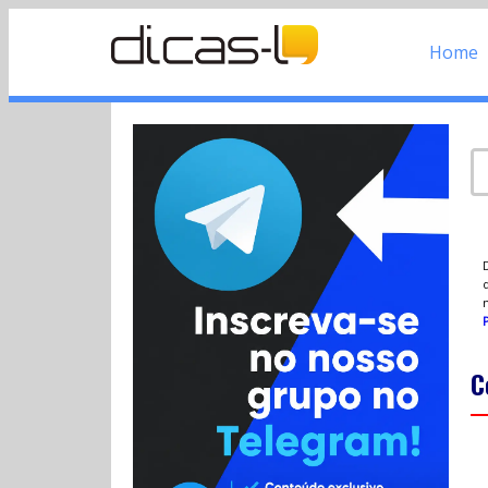
Home
d
P
C