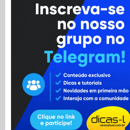
Cursos
Enviar Dica
F.A.Q
Cadastro
Contato
RSS