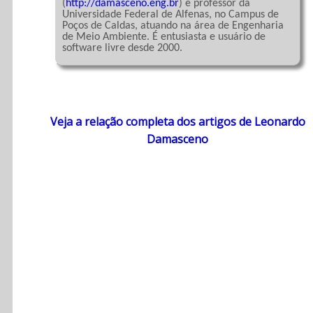
(
http://damasceno.eng.br
) é professor da 
Universidade Federal de Alfenas, no Campus de 
Poços de Caldas, atuando na área de Engenharia 
de Meio Ambiente. É entusiasta e usuário de 
software livre desde 2000.

Veja a relação completa dos artigos de Leonardo
Damasceno