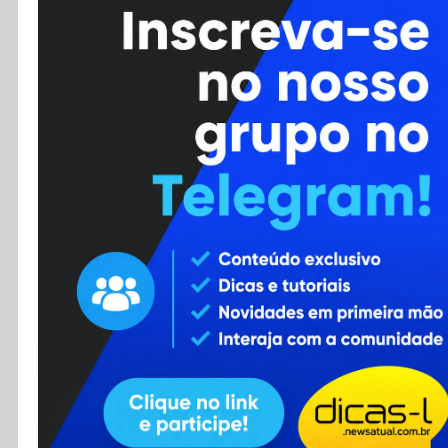
Cursos
Enviar Dica
F.A.Q
Cadastro
Contato
RSS