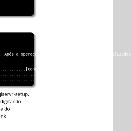
. Após a operação, 669,3 MiB adicionais serão utilizados.
                                                        
...........[concluído (44,4 KiB/s)]

........................[concluído]

lservr-setup,
 digitando
ha do
ink