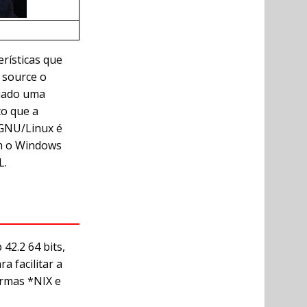
erísticas que
 source o
riado uma
to que a
 GNU/Linux é
om o Windows
L.
42.2 64 bits,
 facilitar a
ormas *NIX e