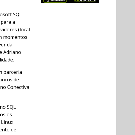
osoft SQL
 para a
idores (local
em momentos
ver da
 e Adriano
lidade.
m parceria
bancos de
 no Conectiva
 no SQL
dos os
 Linux
ento de