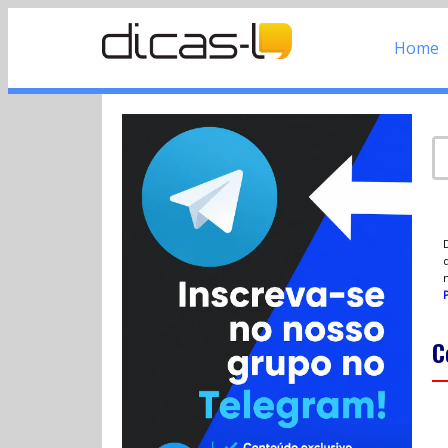
Home
d
P
C