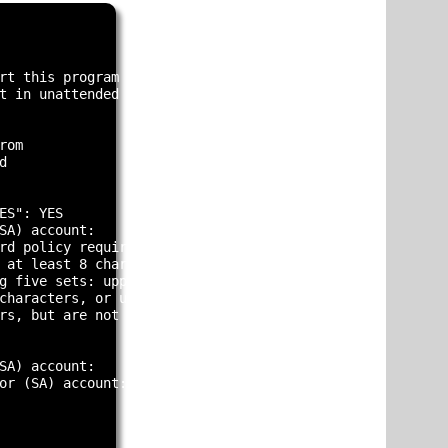
rt this program

t in unattended

om



S": YES

SA) account:

rd policy requirements

 at least 8 characters

g five sets: uppercase

characters, or unicode

rs, but are not

SA) account:

or (SA) account:
