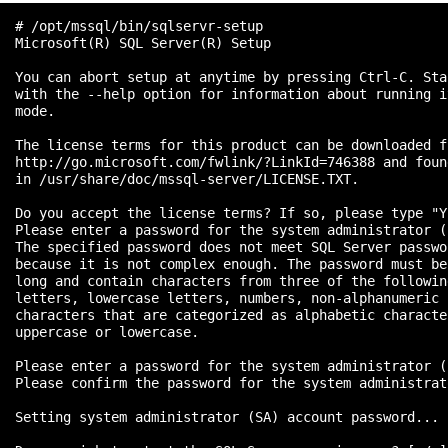
  # /opt/mssql/bin/sqlservr-setup

  Microsoft(R) SQL Server(R) Setup

  You can abort setup at anytime by pressing Ctrl-C. Sta
  with the --help option for information about running i
  mode.

  The license terms for this product can be downloaded fr
  http://go.microsoft.com/fwlink/?LinkId=746388 and found
  in /usr/share/doc/mssql-server/LICENSE.TXT.

  Do you accept the license terms? If so, please type "YE
  Please enter a password for the system administrator (
  The specified password does not meet SQL Server passwo
  because it is not complex enough. The password must be
  long and contain characters from three of the followin
  letters, lowercase letters, numbers, non-alphanumeric 
  characters that are categorized as alphabetic characte
  uppercase or lowercase.

  Please enter a password for the system administrator (
  Please confirm the password for the system administrat
  Setting system administrator (SA) account password...
