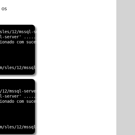
e os
sles/12/mssql-server.repo

l-server' ..............[concluído]

ionado com sucesso

                     

                     

                     

                     

/12/mssql-server.repo

l-server' ..............[concluído]

ionado com sucesso

                     

                     

                     

                     
