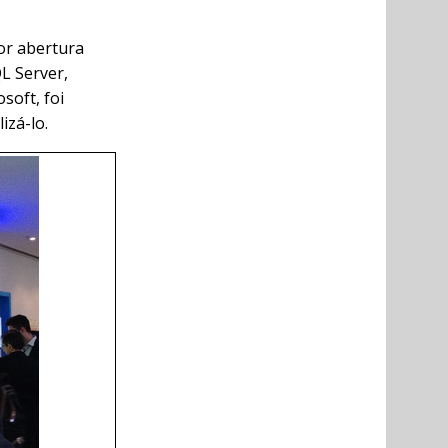
or abertura
L Server,
soft, foi
izá-lo.