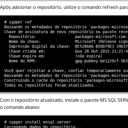
Após adicionar o repositório, utilize o comando refresh para
  # zypper ref

  Baixando os metadados do repositório 'packages-microso
  Chave de assinatura de novo repositório ou pacote receb
    Repositório:                 packages-microsoft-com-
    Nome da chave:               Microsoft (Release sign
    Impressão digital da chave:  BC528686 B50D79E3 39D37
    Chave criada em:             Qua 28 Out 2015 21:21:4
    Chave expira em:             (não expira)           
    Nome do RPM:                 gpg-pubkey-be1229cf-5631
  Você quer rejeitar a chave, confiar temporariamente ou
  Baixando os metadados do repositório 'packages-microso
  Construindo o cache do repositório 'packages-microsoft
Com o repositório atualizado, instale o pacote MS SQL SE
o comando abaixo:
  # zypper install mssql-server

  Carregando dados do repositório...
