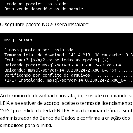
  Lendo os pacotes instalados...

O seguinte pacote NOVO será instalado:
  mssql-server

  1 novo pacote a ser instalado.

  Tamanho total do download: 141,4 MiB. Já em cache: 0 B
  Continuar? [s/n/? exibe todas as opções] (s):

  Baixando pacote mssql-server-14.0.200.24-2.x86_64     
  Baixando: mssql-server-14.0.200.24-2.x86_64.rpm ......
  Verificando por conflito de arquivos: ................
Ao término do download e instalação, execute o comando sq
LEIA e se estiver de acordo, aceite o termo de licenciamento
"YES" precedido da tecla ENTER. Para terminar defina a sen
administrador do Banco de Dados e confirme a criação dos l
simbólicos para o init.d.