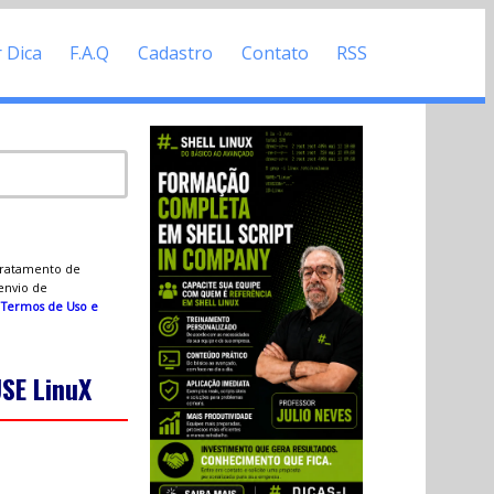
r Dica
F.A.Q
Cadastro
Contato
RSS
 tratamento de
 envio de
s
Termos de Uso e
SE LinuX