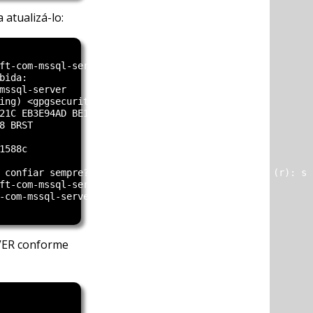
 atualizá-lo:
ft-com-mssql-server' -----------[|]

ida:

mssql-server                   

ing) <gpgsecurity@microsoft.com>

21C EB3E94AD BE1229CF          

8 BRST                         

                               

588c

 confiar sempre? [r/t/s/? exibe todas as opções] (r): s

ft-com-mssql-server' ...[concluído]

-com-mssql-server' .....[concluído]

RVER conforme