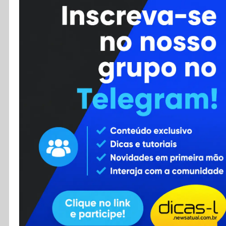
Cursos
Enviar Dica
F.A.Q
Cadastro
Contato
RSS