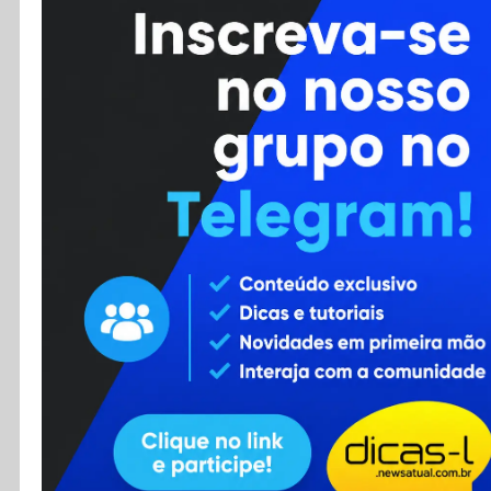
Cursos
Enviar Dica
F.A.Q
Cadastro
Contato
RSS