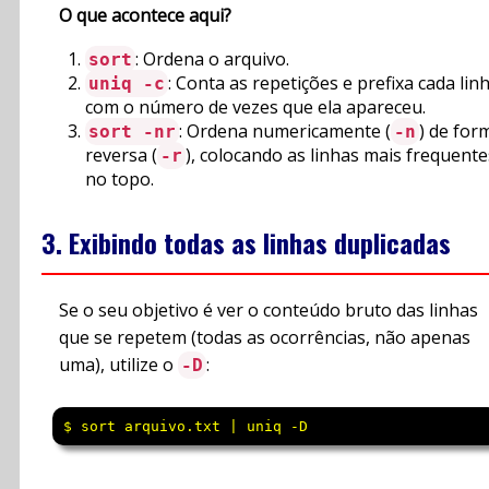
O que acontece aqui?
: Ordena o arquivo.
sort
: Conta as repetições e prefixa cada lin
uniq -c
com o número de vezes que ela apareceu.
: Ordena numericamente (
) de for
sort -nr
-n
reversa (
), colocando as linhas mais frequente
-r
no topo.
3. Exibindo todas as linhas duplicadas
Se o seu objetivo é ver o conteúdo bruto das linhas
que se repetem (todas as ocorrências, não apenas
uma), utilize o
:
-D
$ sort arquivo.txt | uniq -D