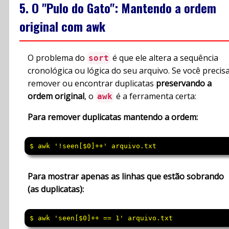
5. O "Pulo do Gato": Mantendo a ordem
original com awk
O problema do
é que ele altera a sequência
sort
cronológica ou lógica do seu arquivo. Se você precis
remover ou encontrar duplicatas
preservando a
ordem original
, o
é a ferramenta certa:
awk
Para remover duplicatas mantendo a ordem:
$ awk '!seen[$0]++' arquivo.txt
Para mostrar apenas as linhas que estão sobrando
(as duplicatas):
$ awk 'seen[$0]++ == 1' arquivo.txt