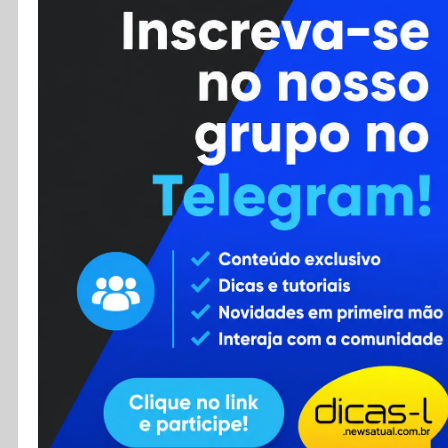
Cursos
Enviar Dica
F.A.Q
Cadastro
Contato
RSS