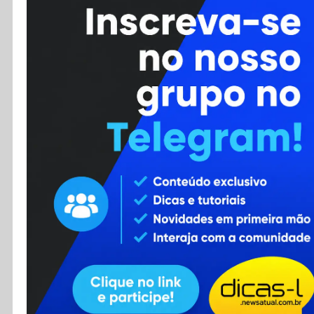
Cursos
Enviar Dica
F.A.Q
Cadastro
Contato
RSS