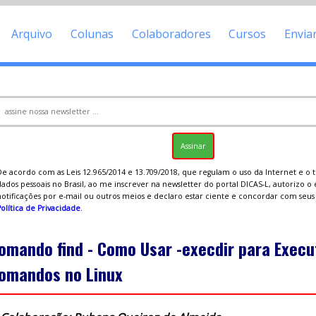
Arquivo
Colunas
Colaboradores
Cursos
Envia
De acordo com as Leis 12.965/2014 e 13.709/2018, que regulam o uso da Internet e o
ados pessoais no Brasil, ao me inscrever na newsletter do portal DICAS-L, autorizo o
notificações por e-mail ou outros meios e declaro estar ciente e concordar com seu
olítica de Privacidade
.
omando find - Como Usar -execdir para Execu
omandos no Linux