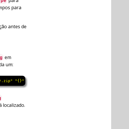
para
ype
empos para
ção antes de
em
g
da um:
}.zip" "{}" \;
g
 localizado.