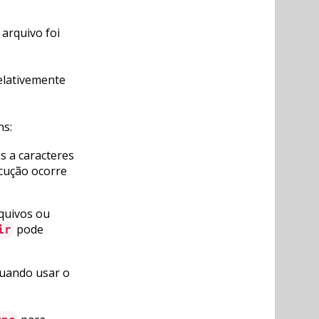
 arquivo foi
elativemente
ns:
as a caracteres
cução ocorre
quivos ou
pode
ir
quando usar o