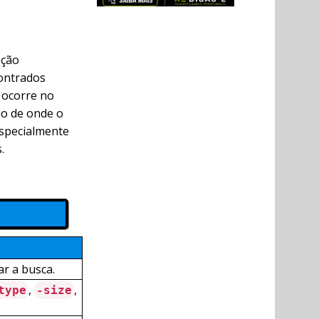
pção
ontrados
 ocorre no
io de onde o
especialmente
.
r a busca.
,
,
type
-size