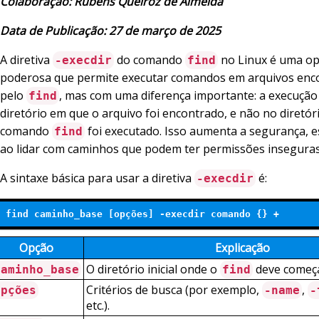
Colaboração: Rubens Queiroz de Almeida
Data de Publicação: 27 de março de 2025
A diretiva
do comando
no Linux é uma o
-execdir
find
poderosa que permite executar comandos em arquivos enc
pelo
, mas com uma diferença importante: a execução
find
diretório em que o arquivo foi encontrado, e não no diretór
comando
foi executado. Isso aumenta a segurança, 
find
ao lidar com caminhos que podem ter permissões inseguras
A sintaxe básica para usar a diretiva
é:
-execdir
find caminho_base [opções] -execdir comando {} +
Opção
Explicação
O diretório inicial onde o
deve começa
caminho_base
find
Critérios de busca (por exemplo,
,
opções
-name
-
etc.).