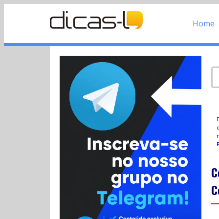
Home
d
P
C
C