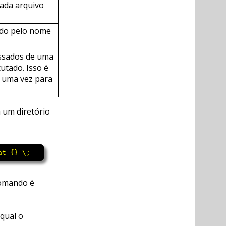
ada arquivo
ído pelo nome
assados de uma
utado. Isso é
o uma vez para
um diretório
at {} \;
omando é
 qual o