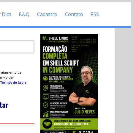
r Dica
F.A.Q
Cadastro
Contato
RSS
 tratamento de
 envio de
s
Termos de Uso e
tar