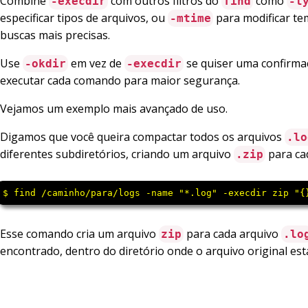
Combine
com outros filtros do
como
-execdir
find
-t
especificar tipos de arquivos, ou
para modificar t
-mtime
buscas mais precisas.
Use
em vez de
se quiser uma confirma
-okdir
-execdir
executar cada comando para maior segurança.
Vejamos um exemplo mais avançado de uso.
Digamos que você queira compactar todos os arquivos
.lo
diferentes subdiretórios, criando um arquivo
para ca
.zip
$ find /caminho/para/logs -name "*.log" -execdir zip "{
Esse comando cria um arquivo
para cada arquivo
zip
.lo
encontrado, dentro do diretório onde o arquivo original está