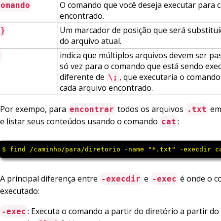
O comando que você deseja executar para c
comando
encontrado.
Um marcador de posição que será substitu
{}
do arquivo atual.
indica que múltiplos arquivos devem ser p
+
só vez para o comando que está sendo exec
diferente de
, que executaria o comand
\;
cada arquivo encontrado.
Por exempo, para
todos os arquivos
em 
encontrar
.txt
e listar seus conteúdos usando o comando
:
cat
$ find /caminho/para/diretorio -name "*.txt" -execdir c
A principal diferença entre
e
é onde o c
-execdir
-exec
executado:
: Executa o comando a partir do diretório a partir do
-exec