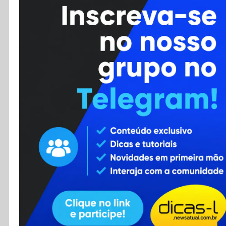
Cursos
Enviar Dica
F.A.Q
Cadastro
Contato
RSS