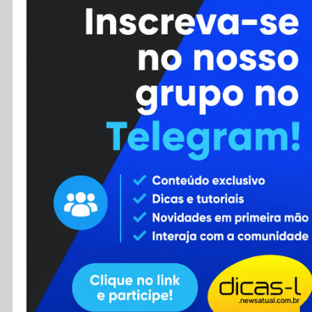
Cursos
Enviar Dica
F.A.Q
Cadastro
Contato
RSS