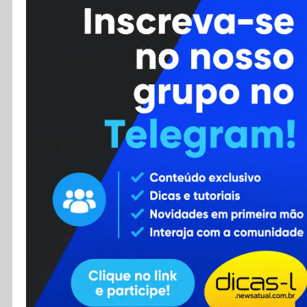
Cursos
Enviar Dica
F.A.Q
Cadastro
Contato
RSS