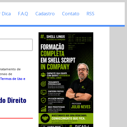
r Dica
F.A.Q
Cadastro
Contato
RSS
 tratamento de
 envio de
s
Termos de Uso e
do Direito