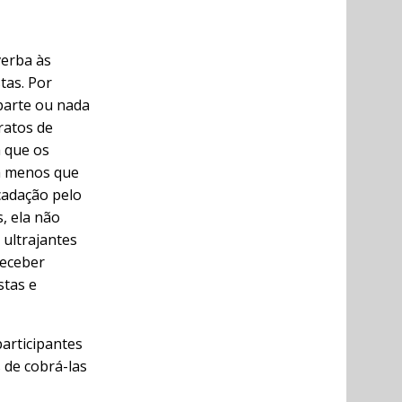
verba às
tas. Por
parte ou nada
ratos de
 que os
a menos que
cadação pelo
, ela não
 ultrajantes
receber
stas e
articipantes
s de cobrá-las