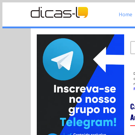
Home
d
P
C
A