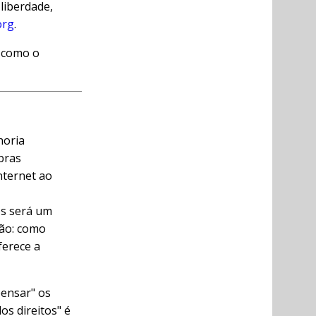
 liberdade,
org
.
s como o
horia
bras
nternet ao
os será um
ão: como
ferece a
ensar" os
dos direitos" é