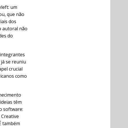
yleft: um
tou, que não
iais dos
o autoral não
ades do
s integrantes
já se reuniu
pel crucial
ericanos como
nhecimento
 ideias têm
o software:
 Creative
 É também