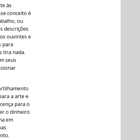
te às
sse conceito é
abalho, ou
s descrições
 os ouvintes e
s para
 tira nada.
om seus
ssionar
rtilhamento
para a arte e
icença para o
ir o dinheiro
ema em
oas
nto.