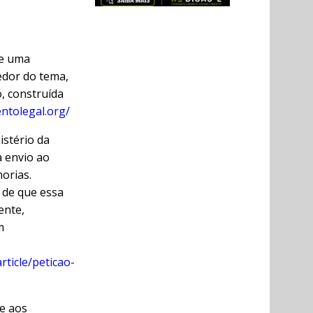
de uma
edor do tema,
o, construída
ntolegal.org/
istério da
a envio ao
orias.
 de que essa
ente,
m
ticle/peticao-
 e aos