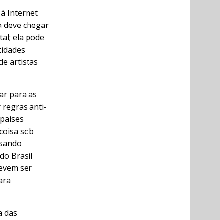
 à Internet
a deve chegar
al; ela pode
tidades
e artistas
ar para as
 regras anti-
 países
coisa sob
usando
do Brasil
devem ser
ara
a das