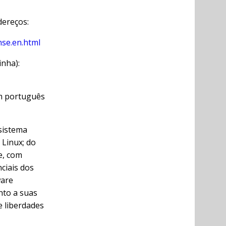
dereços:
nse.en.html
nha):
m português
 sistema
Linux; do
e, com
ciais dos
ware
nto a suas
e liberdades